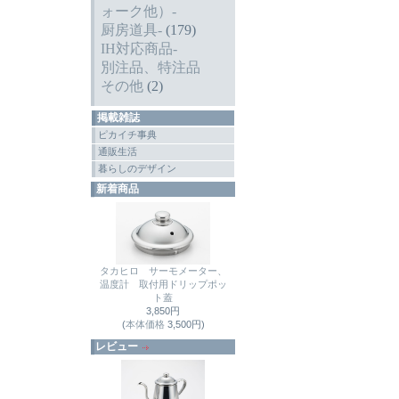
ォーク他）-
厨房道具-
(179)
IH対応商品-
別注品、特注品
その他
(2)
掲載雑誌
ピカイチ事典
通販生活
暮らしのデザイン
新着商品
タカヒロ サーモメーター、
温度計 取付用ドリップポッ
ト蓋
3,850円
(
本体価格
3,500円)
レビュー