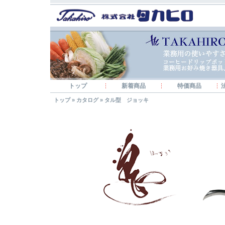
トップ
新着商品
特価商品
トップ
»
カタログ
»
タル型 ジョッキ