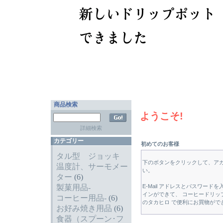
商品検索
ようこそ!
詳細検索
カテゴリー
初めてのお客様
タル型 ジョッキ
下のボタンをクリックして、ア
温度計、サーモメー
い。
ター
(6)
製菓用品-
E-Mail アドレスとパスワー
インができて、 コーヒードリッ
コーヒー用品-
(6)
のタカヒロ で便利にお買物がで
お好み焼き用品
(6)
食器（スプーン･フ