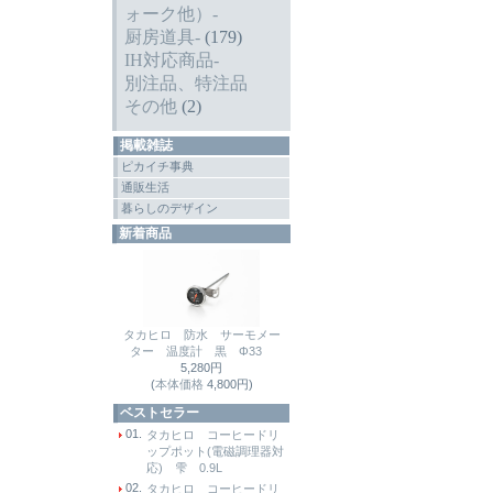
ォーク他）-
厨房道具-
(179)
IH対応商品-
別注品、特注品
その他
(2)
掲載雑誌
ピカイチ事典
通販生活
暮らしのデザイン
新着商品
タカヒロ 防水 サーモメー
ター 温度計 黒 Φ33
5,280円
(
本体価格
4,800円)
ベストセラー
01.
タカヒロ コーヒードリ
ップポット(電磁調理器対
応) 雫 0.9L
02.
タカヒロ コーヒードリ