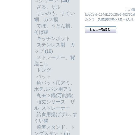
コクリーン-
(44)
ざる、ザル
この商
すいのう、すくい
&osCsid=254df170d25e6f4
網、カス揚
カシワ 丸型調味料(バター)入れ
てぼ、うどん揚、
そば揚
キッチンポット
ステンレス製 カ
ップ
(10)
ストレーナー、背
脂こし
トング
バット
角バット用アミ、
ホテルパン用アミ
丸モツ鍋(万能鍋)
頑丈シリーズ ザ
ル･ストレーナー
給食用揚げザル､す
くい網
菜箸スタンド、ト
ングスタンド
(5)