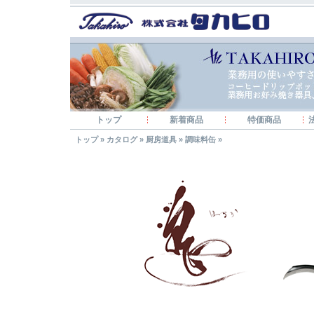
トップ
新着商品
特価商品
トップ
»
カタログ
»
厨房道具
»
調味料缶
»