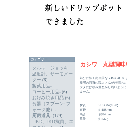
カテゴリー
カシワ 丸型調味料
タル型 ジョッキ
温度計、サーモメー
錆びに強く衛生的なSUS304(1
ター
(6)
新潟の燕市の職人さんが丹精込め
製菓用品-
フタには積み重ねがし易いように
コーヒー用品-
(6)
ません。
お好み焼き用品
(6)
食器（スプーン･フ
材質 SUS304(18-8)
ォーク他）-
直径 約188mm
高さ 約84mm
厨房道具
-
(179)
重量 約437g
IKD、IKD抗菌、エ