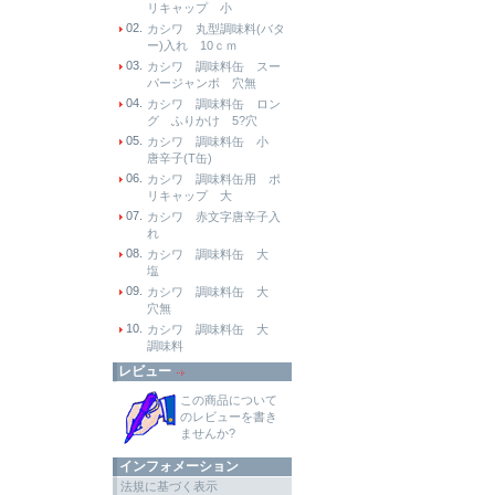
リキャップ 小
02.
カシワ 丸型調味料(バタ
ー)入れ 10ｃｍ
03.
カシワ 調味料缶 スー
パージャンボ 穴無
04.
カシワ 調味料缶 ロン
グ ふりかけ 5?穴
05.
カシワ 調味料缶 小
唐辛子(T缶)
06.
カシワ 調味料缶用 ポ
リキャップ 大
07.
カシワ 赤文字唐辛子入
れ
08.
カシワ 調味料缶 大
塩
09.
カシワ 調味料缶 大
穴無
10.
カシワ 調味料缶 大
調味料
レビュー
この商品について
のレビューを書き
ませんか?
インフォメーション
法規に基づく表示