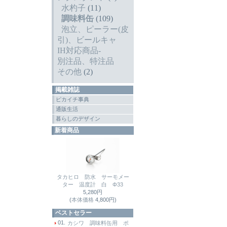
水杓子
(11)
調味料缶
(109)
泡立、ピーラー(皮
引)、ビールキャ
IH対応商品-
別注品、特注品
その他
(2)
掲載雑誌
ピカイチ事典
通販生活
暮らしのデザイン
新着商品
タカヒロ 防水 サーモメー
ター 温度計 白 Φ33
5,280円
(
本体価格
4,800円)
ベストセラー
01.
カシワ 調味料缶用 ポ