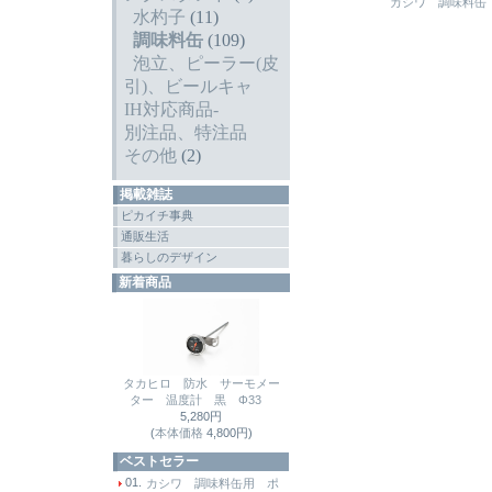
カシワ 調味料缶
水杓子
(11)
調味料缶
(109)
泡立、ピーラー(皮
引)、ビールキャ
IH対応商品-
別注品、特注品
その他
(2)
掲載雑誌
ピカイチ事典
通販生活
暮らしのデザイン
新着商品
タカヒロ 防水 サーモメー
ター 温度計 黒 Φ33
5,280円
(
本体価格
4,800円)
ベストセラー
01.
カシワ 調味料缶用 ポ