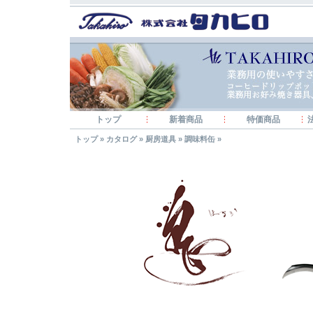
トップ
新着商品
特価商品
トップ
»
カタログ
»
厨房道具
»
調味料缶
»