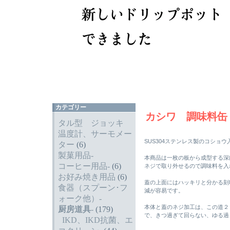
カテゴリー
カシワ 調味料缶
タル型 ジョッキ
温度計、サーモメー
SUS304ステンレス製のコショウ
ター
(6)
製菓用品-
本商品は一枚の板から成型する深
コーヒー用品-
(6)
ネジで取り外せるので調味料を入
お好み焼き用品
(6)
蓋の上面にはハッキリと分かる刻印
食器（スプーン･フ
減が容易です。
ォーク他）-
本体と蓋のネジ加工は、この道２
厨房道具
-
(179)
で、きつ過ぎて回らない、ゆる過
IKD、IKD抗菌、エ