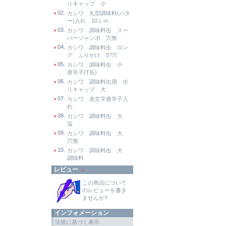
リキャップ 小
02.
カシワ 丸型調味料(バタ
ー)入れ 10ｃｍ
03.
カシワ 調味料缶 スー
パージャンボ 穴無
04.
カシワ 調味料缶 ロン
グ ふりかけ 5?穴
05.
カシワ 調味料缶 小
唐辛子(T缶)
06.
カシワ 調味料缶用 ポ
リキャップ 大
07.
カシワ 赤文字唐辛子入
れ
08.
カシワ 調味料缶 大
塩
09.
カシワ 調味料缶 大
穴無
10.
カシワ 調味料缶 大
調味料
レビュー
この商品について
のレビューを書き
ませんか?
インフォメーション
法規に基づく表示