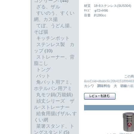
コクリーン-
(44)
材質 18-8ステンレス(SUS304)
ざる、ザル
ｻｲｽﾞ φ72×H96
すいのう、すくい
容量 約280cc
網、カス揚
てぼ、うどん揚、
そば揚
キッチンポット
ステンレス製 カ
ップ
(10)
ストレーナー、背
脂こし
トング
バット
この商
&osCsid=dbabc6c20b41518
角バット用アミ、
カシワ 調味料缶 大 胡椒
の最
ホテルパン用アミ
丸モツ鍋(万能鍋)
頑丈シリーズ ザ
ル･ストレーナー
給食用揚げザル､す
くい網
菜箸スタンド、ト
ングスタンド
(5)