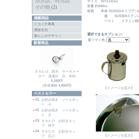
別注品、特注品
サイズ 92×113(㎜)
容量 約440cc
その他
(2)
材質 本体 SUS316モリブデン
蓋 SUS304ステンレ
掲載雑誌
ツマミ メラミン樹脂(耐
ピカイチ事典
通販生活
選択できるオプション:
暮らしのデザイン
蓋ツマミ色:
新着商品
タカヒロ 防水 サーモメー
ター 温度計 白 Φ44
5,280円
(
本体価格
4,800円)
【イメージを拡大】
ベストセラー
01.
お好み焼き ソースポッ
ト 小
02.
お好み焼き ソースポッ
ト 大
03.
タカヒロ お好みカッ
プ 特大
04.
タカヒロ お好みカッ
【イメージを拡大】
プ 広口