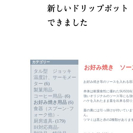
カテゴリー
お好み焼き ソー
タル型 ジョッキ
温度計、サーモメー
お好み焼き等のソースを入れる容
ター
(6)
製菓用品-
本体は耐腐食性に優れたSUS31
コーヒー用品-
(6)
強いオリジナルのソース等にも強
ハケを入れたまま蓋を出来る切り
お好み焼き用品
(6)
食器（スプーン･フ
蓋の裏には引っ掛けが付いていま
ォーク他）-
ん。
ツマミは黒と赤の2種類がありま
厨房道具-
(179)
IH対応商品-