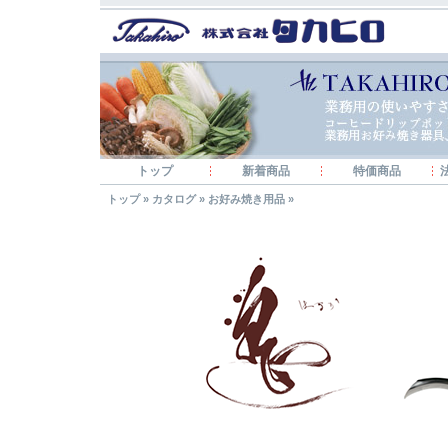
トップ
新着商品
特価商品
トップ
»
カタログ
»
お好み焼き用品
»