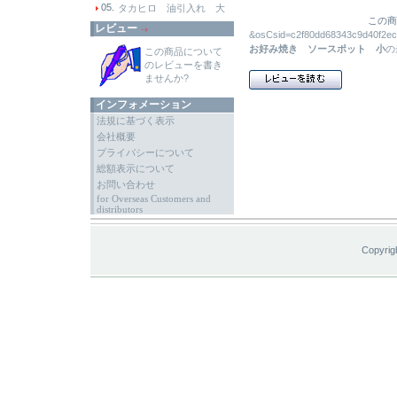
05.
タカヒロ 油引入れ 大
この商
レビュー
&osCsid=c2f80dd68343c9d
お好み焼き ソースポット 小
の
この商品について
のレビューを書き
ませんか?
インフォメーション
法規に基づく表示
会社概要
プライバシーについて
総額表示について
お問い合わせ
for Overseas Customers and
distributors
Copyrig