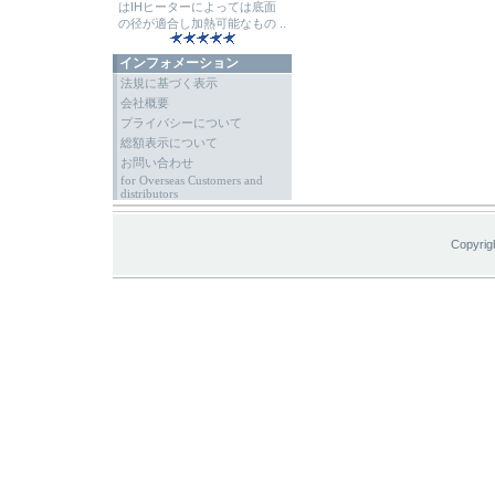
はIHヒーターによっては底面
の径が適合し加熱可能なもの ..
インフォメーション
法規に基づく表示
会社概要
プライバシーについて
総額表示について
お問い合わせ
for Overseas Customers and
distributors
Copyrig