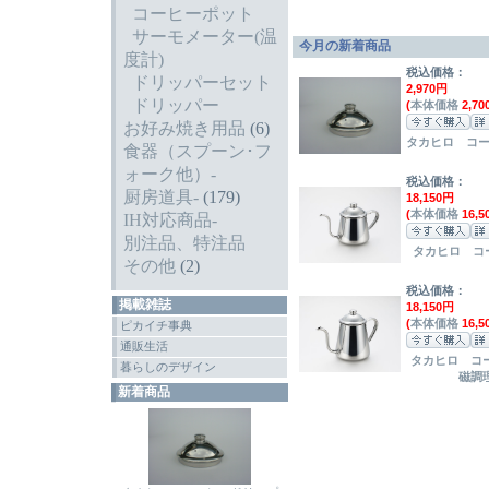
コーヒーポット
サーモメーター(温
今月の新着商品
度計)
税込価格：
ドリッパーセット
2,970円
ドリッパー
(
本体価格
2,70
お好み焼き用品
(6)
タカヒロ コ
食器（スプーン･フ
ォーク他）-
税込価格：
厨房道具-
(179)
18,150円
(
本体価格
16,5
IH対応商品-
別注品、特注品
タカヒロ コ
その他
(2)
税込価格：
掲載雑誌
18,150円
(
本体価格
16,5
ピカイチ事典
通販生活
タカヒロ コ
暮らしのデザイン
磁調理
新着商品