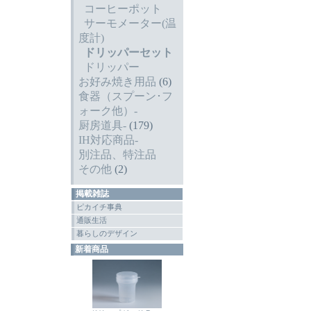
コーヒーポット
サーモメーター(温
度計)
ドリッパーセット
ドリッパー
お好み焼き用品
(6)
食器（スプーン･フ
ォーク他）-
厨房道具-
(179)
IH対応商品-
別注品、特注品
その他
(2)
掲載雑誌
ピカイチ事典
通販生活
暮らしのデザイン
新着商品