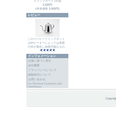
ドリップガード Dcup
3,300円
(
本体価格
3,000円)
レビュー
このコーヒードリップポット
はIHヒーターによっては底面
の径が適合し加熱可能なもの ..
インフォメーション
法規に基づく表示
会社概要
プライバシーについて
総額表示について
お問い合わせ
for Overseas Customers and
distributors
Copyrig