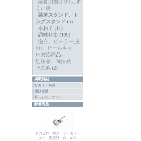
給食用揚げザル､す
くい網
菜箸スタンド、ト
ングスタンド
(5)
水杓子
(11)
調味料缶
(109)
泡立、ピーラー(皮
引)、ビールキャ
IH対応商品-
別注品、特注品
その他
(2)
掲載雑誌
ピカイチ事典
通販生活
暮らしのデザイン
新着商品
タカヒロ 防水 サーモメー
ター 温度計 白 Φ33