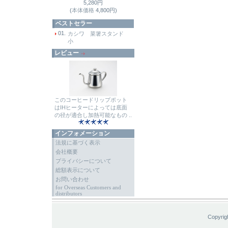
5,280円
(
本体価格
4,800円)
ベストセラー
01.
カシワ 菜箸スタンド
小
レビュー
このコーヒードリップポット
はIHヒーターによっては底面
の径が適合し加熱可能なもの ..
インフォメーション
法規に基づく表示
会社概要
プライバシーについて
総額表示について
お問い合わせ
for Overseas Customers and
distributors
Copyrig