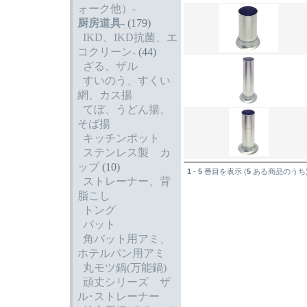
ォーク他）-
厨房道具
-
(179)
IKD、IKD抗菌、エ
コクリーン-
(44)
ざる、ザル
すいのう、すくい
網、カス揚
てぼ、うどん揚、
そば揚
キッチンポット
ステンレス製 カ
ップ
(10)
1
-
5
番目を表示 (
5
ある商品のうち
ストレーナー、背
脂こし
トング
バット
角バット用アミ、
ホテルパン用アミ
丸モツ鍋(万能鍋)
頑丈シリーズ ザ
ル･ストレーナー