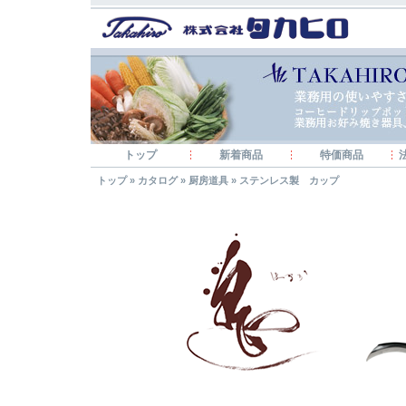
トップ
新着商品
特価商品
トップ
»
カタログ
»
厨房道具
»
ステンレス製 カップ