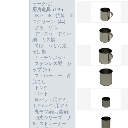
ォーク他）-
厨房道具
-
(179)
IKD、IKD抗菌、エ
コクリーン-
(44)
ざる、ザル
すいのう、すくい
網、カス揚
てぼ、うどん揚、
そば揚
キッチンポット
ステンレス製 カ
ップ
(10)
ストレーナー、背
脂こし
トング
バット
角バット用アミ、
ホテルパン用アミ
丸モツ鍋(万能鍋)
頑丈シリーズ ザ
ル･ストレーナー