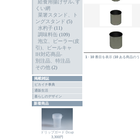
給食用揚げザル､す
くい網
菜箸スタンド、ト
ングスタンド
(5)
水杓子
(11)
調味料缶
(109)
泡立、ピーラー(皮
引)、ビールキャ
IH対応商品-
1
-
10
番目を表示 (
10
ある商品のう
別注品、特注品
その他
(2)
掲載雑誌
ピカイチ事典
通販生活
暮らしのデザイン
新着商品
ドリップガード Dcup
3,300円