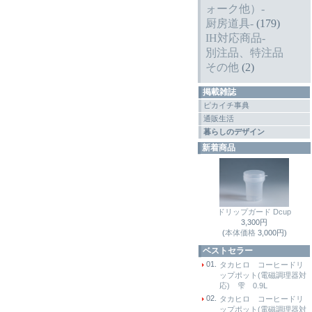
ォーク他）-
厨房道具-
(179)
IH対応商品-
別注品、特注品
その他
(2)
掲載雑誌
ピカイチ事典
通販生活
暮らしのデザイン
新着商品
ドリップガード Dcup
3,300円
(
本体価格
3,000円)
ベストセラー
01.
タカヒロ コーヒードリ
ップポット(電磁調理器対
応) 雫 0.9L
02.
タカヒロ コーヒードリ
ップポット(電磁調理器対