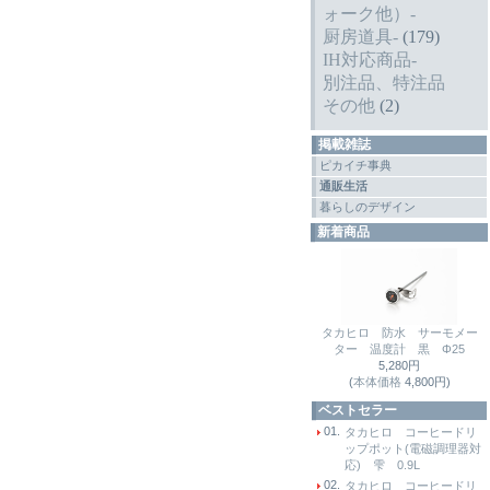
ォーク他）-
厨房道具-
(179)
IH対応商品-
別注品、特注品
その他
(2)
掲載雑誌
ピカイチ事典
通販生活
暮らしのデザイン
新着商品
タカヒロ 防水 サーモメー
ター 温度計 黒 Φ25
5,280円
(
本体価格
4,800円)
ベストセラー
01.
タカヒロ コーヒードリ
ップポット(電磁調理器対
応) 雫 0.9L
02.
タカヒロ コーヒードリ