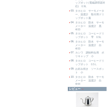
ップポット(電磁調理器対
応) 0.9L
03.
タカヒロ サーモメータ
ー、温度計 取付用ドリ
ップポット蓋
04.
タカヒロ 防水 サーモ
メーター 温度計 黒
Φ33
05.
タカヒロ コーヒードリ
ップポット 雫 0.5L
06.
タカヒロ 防水 サーモ
メーター 温度計 白
Φ33
07.
カシワ 調味料缶用 ポ
リキャップ 小
08.
タカヒロ コーヒードリ
ップポット 0.5Ｌ
09.
お好み焼き ソースポッ
ト 小
10.
タカヒロ 防水 サーモ
メーター 温度計 白
Φ44
レビュー