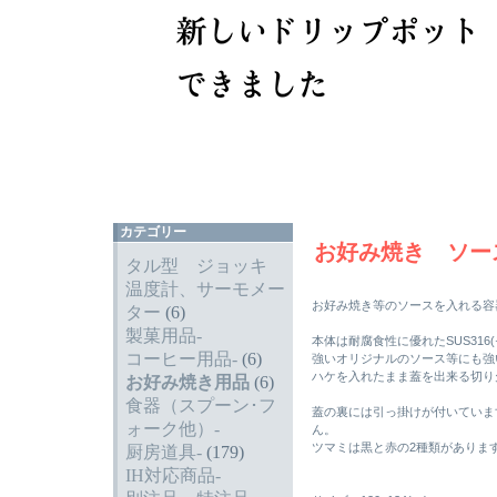
カテゴリー
お好み焼き ソー
タル型 ジョッキ
温度計、サーモメー
お好み焼き等のソースを入れる容
ター
(6)
製菓用品-
本体は耐腐食性に優れたSUS31
コーヒー用品-
(6)
強いオリジナルのソース等にも強
ハケを入れたまま蓋を出来る切り
お好み焼き用品
(6)
食器（スプーン･フ
蓋の裏には引っ掛けが付いていま
ォーク他）-
ん。
ツマミは黒と赤の2種類がありま
厨房道具-
(179)
IH対応商品-