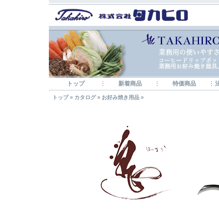
トップ
新着商品
特価商品
トップ
»
カタログ
»
お好み焼き用品
»