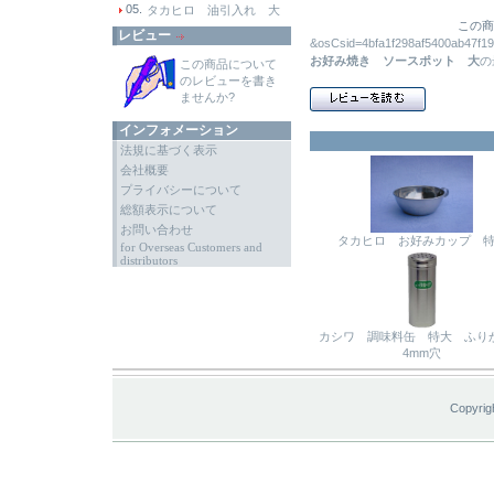
05.
タカヒロ 油引入れ 大
この商
レビュー
&osCsid=4bfa1f298af5400a
お好み焼き ソースポット 大
の
この商品について
のレビューを書き
ませんか?
インフォメーション
法規に基づく表示
会社概要
プライバシーについて
総額表示について
お問い合わせ
タカヒロ お好みカップ 
for Overseas Customers and
distributors
カシワ 調味料缶 特大 ふ
4mm穴
Copyrig