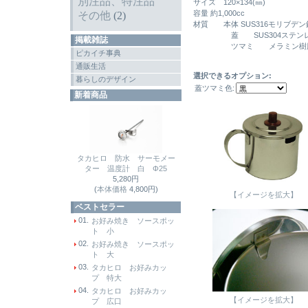
別注品、特注品
サイズ 120×134(㎜)
容量 約1,000cc
その他
(2)
材質 本体 SUS316モリブデン
蓋 SUS304ステンレ
掲載雑誌
ツマミ メラミン樹脂(耐
ピカイチ事典
通販生活
選択できるオプション:
暮らしのデザイン
蓋ツマミ色:
新着商品
タカヒロ 防水 サーモメー
ター 温度計 白 Φ25
5,280円
(
本体価格
4,800円)
【イメージを拡大】
ベストセラー
01.
お好み焼き ソースポッ
ト 小
02.
お好み焼き ソースポッ
ト 大
03.
タカヒロ お好みカッ
プ 特大
04.
タカヒロ お好みカッ
【イメージを拡大】
プ 広口