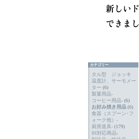
カテゴリー
タル型 ジョッキ
温度計、サーモメー
ター
(6)
製菓用品-
コーヒー用品-
(6)
お好み焼き用品
(6)
食器（スプーン･フ
ォーク他）-
厨房道具-
(179)
IH対応商品-