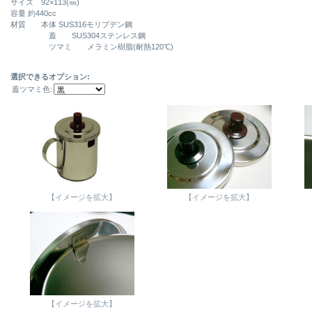
サイズ 92×113(㎜)
容量 約440cc
材質 本体 SUS316モリブデン鋼
蓋 SUS304ステンレス鋼
ツマミ メラミン樹脂(耐熱120℃)
選択できるオプション:
蓋ツマミ色:
【イメージを拡大】
【イメージを拡大】
【イメージを拡大】