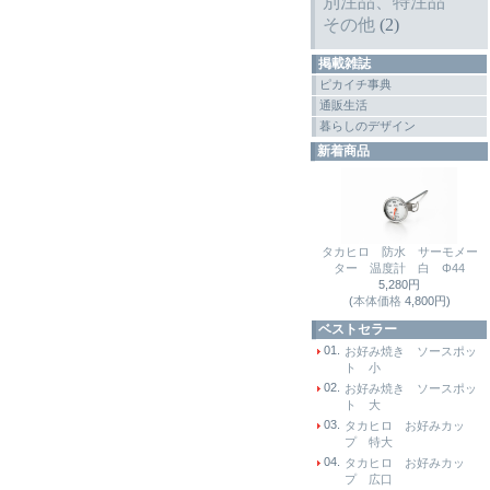
別注品、特注品
その他
(2)
掲載雑誌
ピカイチ事典
通販生活
暮らしのデザイン
新着商品
タカヒロ 防水 サーモメー
ター 温度計 白 Φ44
5,280円
(
本体価格
4,800円)
ベストセラー
01.
お好み焼き ソースポッ
ト 小
02.
お好み焼き ソースポッ
ト 大
03.
タカヒロ お好みカッ
プ 特大
04.
タカヒロ お好みカッ
プ 広口