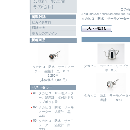
別注品、特注品
その他
(2)
この商
&osCsid=5d8f7df184d2f88
掲載雑誌
タカヒロ 防水 サーモメーター
ピカイチ事典
通販生活
暮らしのデザイン
新着商品
タカヒロ コーヒードリップ
タカヒロ 防水 サーモメー
雫 0.5L
ター 温度計 黒 Φ33
5,280円
(
本体価格
4,800円)
ベストセラー
01.
タカヒロ サーモメータ
タカヒロ 防水 サーモメータ
ー、温度計 取付用ドリ
度計 白 Φ44
ップポット蓋
02.
タカヒロ 防水 サーモ
メーター 温度計 黒
Φ33
03.
タカヒロ 防水 サーモ
メーター 温度計 白
Φ33