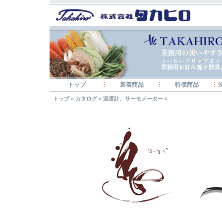
トップ
新着商品
特価商品
トップ
»
カタログ
»
温度計、サーモメーター
»