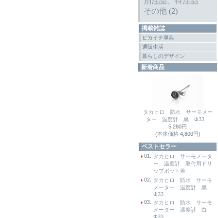
別注品、特注品
その他
(2)
掲載雑誌
ピカイチ事典
通販生活
暮らしのデザイン
新着商品
タカヒロ 防水 サーモメー
ター 温度計 黒 Φ33
5,280円
(
本体価格
4,800円)
ベストセラー
01.
タカヒロ サーモメータ
ー、温度計 取付用ドリ
ップポット蓋
02.
タカヒロ 防水 サーモ
メーター 温度計 黒
Φ33
03.
タカヒロ 防水 サーモ
メーター 温度計 白
Φ33