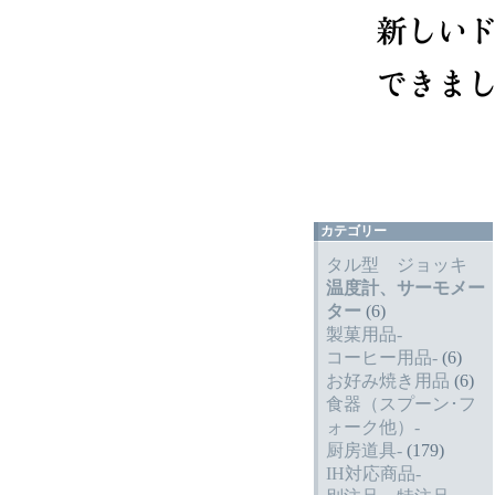
カテゴリー
タル型 ジョッキ
温度計、サーモメー
ター
(6)
製菓用品-
コーヒー用品-
(6)
お好み焼き用品
(6)
食器（スプーン･フ
ォーク他）-
厨房道具-
(179)
IH対応商品-