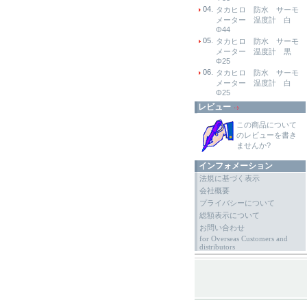
04.
タカヒロ 防水 サーモ
メーター 温度計 白
Φ44
05.
タカヒロ 防水 サーモ
メーター 温度計 黒
Φ25
06.
タカヒロ 防水 サーモ
メーター 温度計 白
Φ25
レビュー
この商品について
のレビューを書き
ませんか?
インフォメーション
法規に基づく表示
会社概要
プライバシーについて
総額表示について
お問い合わせ
for Overseas Customers and
distributors