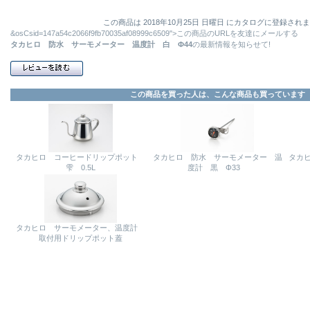
この商品は 2018年10月25日 日曜日 にカタログに登録され
&osCsid=147a54c2066f9fb70035af08999c6509">この商品のURLを友達にメールする
タカヒロ 防水 サーモメーター 温度計 白 Φ44
の最新情報を知らせて!
この商品を買った人は、こんな商品も買っています
タカヒロ コーヒードリップポット
タカヒロ 防水 サーモメーター 温
タカ
雫 0.5L
度計 黒 Φ33
タカヒロ サーモメーター、温度計
取付用ドリップポット蓋