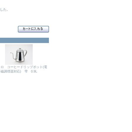
ました。
ヒロ コーヒードリップポット(電
磁調理器対応) 雫 0.9L