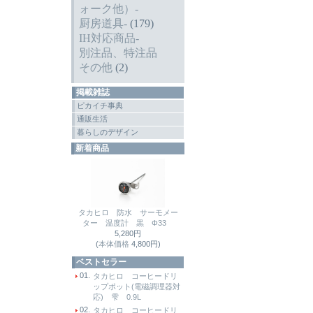
ォーク他）-
厨房道具-
(179)
IH対応商品-
別注品、特注品
その他
(2)
掲載雑誌
ピカイチ事典
通販生活
暮らしのデザイン
新着商品
タカヒロ 防水 サーモメー
ター 温度計 黒 Φ33
5,280円
(
本体価格
4,800円)
ベストセラー
01.
タカヒロ コーヒードリ
ップポット(電磁調理器対
応) 雫 0.9L
02.
タカヒロ コーヒードリ