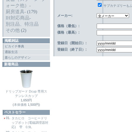
ォーク他）-
サブカテゴリーも
厨房道具-
(179)
メーカー:
IH対応商品-
別注品、特注品
価格（最低）:
その他
(2)
価格（最高）:
掲載雑誌
登録日（開始日）:
ピカイチ事典
登録日（終了日）:
通販生活
暮らしのデザイン
新着商品
ドリップガード Dcup 専用ス
テンレスカップ
1,650円
(
本体価格
1,500円)
ベストセラー
01.
タカヒロ コーヒードリ
ップポット(電磁調理器対
応) 雫 0.9L