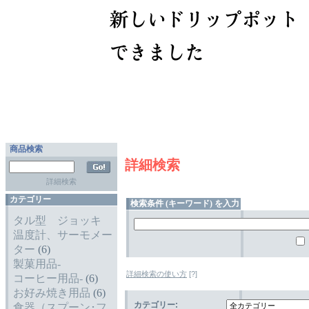
商品検索
詳細検索
詳細検索
カテゴリー
検索条件 (キーワード) を入力してください
タル型 ジョッキ
温度計、サーモメー
ター
(6)
製菓用品-
詳細検索の使い方
[?]
コーヒー用品-
(6)
お好み焼き用品
(6)
カテゴリー:
食器（スプーン･フ