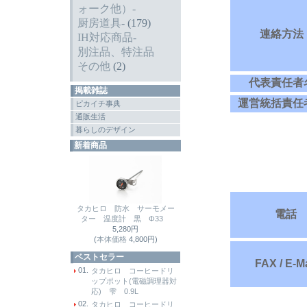
ォーク他）-
厨房道具-
(179)
連絡方法
IH対応商品-
別注品、特注品
その他
(2)
代表責任者
掲載雑誌
運営統括責任
ピカイチ事典
通販生活
暮らしのデザイン
新着商品
タカヒロ 防水 サーモメー
電話
ター 温度計 黒 Φ33
5,280円
(
本体価格
4,800円)
ベストセラー
FAX / E-Ma
01.
タカヒロ コーヒードリ
ップポット(電磁調理器対
応) 雫 0.9L
02.
タカヒロ コーヒードリ