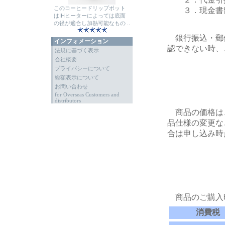
このコーヒードリップポット
３．現金書留
はIHヒーターによっては底面
の径が適合し加熱可能なもの ..
銀行振込・郵
インフォメーション
認できない時、
法規に基づく表示
会社概要
プライバシーについて
総額表示について
お問い合わせ
for Overseas Customers and
distributors
商品の価格は
品仕様の変更な
合は申し込み時
商品のご購入
消費税