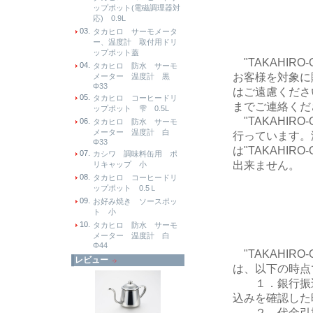
ップポット(電磁調理器対
応) 0.9L
03.
タカヒロ サーモメータ
ー、温度計 取付用ドリ
ップポット蓋
"TAKAHIR
04.
タカヒロ 防水 サーモ
お客様を対象に
メーター 温度計 黒
Φ33
はご遠慮くださ
05.
タカヒロ コーヒードリ
までご連絡くだ
ップポット 雫 0.5L
"TAKAHIR
06.
タカヒロ 防水 サーモ
メーター 温度計 白
行っています。
Φ33
は"TAKAHI
07.
カシワ 調味料缶用 ポ
出来ません。
リキャップ 小
08.
タカヒロ コーヒードリ
ップポット 0.5Ｌ
09.
お好み焼き ソースポッ
ト 小
10.
タカヒロ 防水 サーモ
メーター 温度計 白
Φ44
"TAKAHIR
レビュー
は、以下の時点
１．銀行振込
込みを確認した
２．代金引換