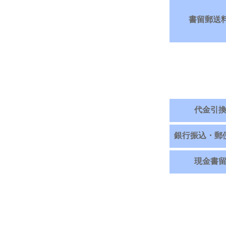
書留郵送
代金引
銀行振込・郵
現金書