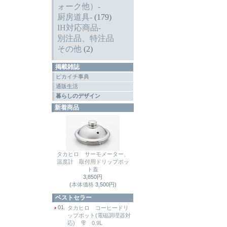
ォーク他）-
厨房道具-
(179)
IH対応商品-
別注品、特注品
その他
(2)
掲載雑誌
ピカイチ事典
通販生活
暮らしのデザイン
新着商品
タカヒロ サーモメーター、
温度計 取付用ドリップポッ
ト蓋
3,850円
(
本体価格
3,500円)
ベストセラー
01.
タカヒロ コーヒードリ
ップポット(電磁調理器対
応) 雫 0.9L