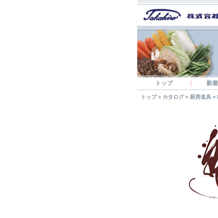
トップ
新着
トップ
»
カタログ
»
厨房道具
»