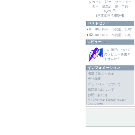
タカヒロ 防水 サーモメー
ター 温度計 黒 Φ25
5,280円
(
本体価格
4,800円)
ベストセラー
01.
IKD 18-8 小判皿 10吋
02.
IKD 18-8 小判皿 12吋
レビュー
この商品について
のレビューを書き
ませんか?
インフォメーション
法規に基づく表示
会社概要
プライバシーについて
総額表示について
お問い合わせ
for Overseas Customers and
distributors