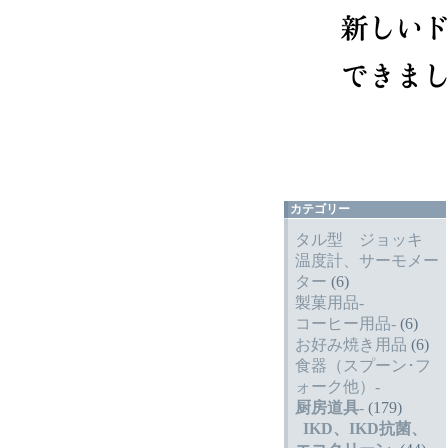
カテゴリー
タル型 ジョッキ
温度計、サーモメー
ター
(6)
製菓用品-
コーヒー用品-
(6)
お好み焼き用品
(6)
食器（スプーン･フ
ォーク他）-
厨房道具
-
(179)
IKD、IKD抗菌、