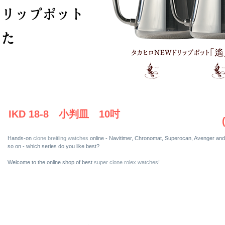
IKD 18-8 小判皿 10吋
Hands-on
clone breitling watches
online - Navitimer, Chronomat, Superocan, Avenger and
so on - which series do you like best?
Welcome to the online shop of best
super clone rolex watches
!