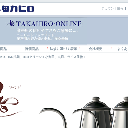
アカウント情報
|
商品
特価商品
法規に基づく表示
会社概要
よくあ
IKD、IKD抗菌、エコクリーン
»
小判皿、丸皿、ライス皿他
»