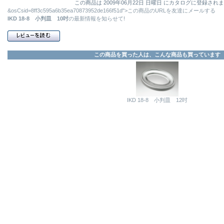
この商品は 2009年06月22日 日曜日 にカタログに登録され
&osCsid=8ff3c595a6b35ea70873952de166f51d">この商品のURLを友達にメールする
IKD 18-8 小判皿 10吋
の最新情報を知らせて!
この商品を買った人は、こんな商品も買っています
IKD 18-8 小判皿 12吋