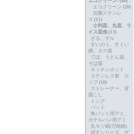
エコクリーン
-
(44)
エコクリーン
(20)
抗菌ステンレ
ス
(11)
小判皿、丸皿、ラ
イス皿他
(13)
ざる、ザル
すいのう、すくい
網、カス揚
てぼ、うどん揚、
そば揚
キッチンポット
ステンレス製 カ
ップ
(10)
ストレーナー、背
脂こし
トング
バット
角バット用アミ、
ホテルパン用アミ
丸モツ鍋(万能鍋)
頑丈シリーズ ザ