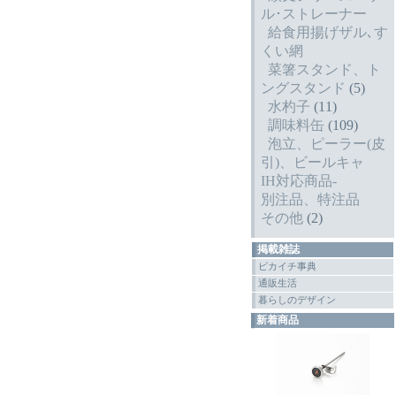
ル･ストレーナー
給食用揚げザル､す
くい網
菜箸スタンド、ト
ングスタンド
(5)
水杓子
(11)
調味料缶
(109)
泡立、ピーラー(皮
引)、ビールキャ
IH対応商品-
別注品、特注品
その他
(2)
掲載雑誌
ピカイチ事典
通販生活
暮らしのデザイン
新着商品