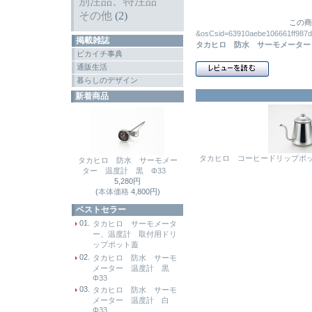
別注品、特注品
その他
(2)
この商
&osCsid=63910aebe106661
掲載雑誌
タカヒロ 防水 サーモメーター
ピカイチ事典
通販生活
暮らしのデザイン
新着商品
タカヒロ コーヒードリップポット
タカヒロ 防水 サーモメー
ター 温度計 黒 Φ33
5,280円
(
本体価格
4,800円)
ベストセラー
01.
タカヒロ サーモメータ
ー、温度計 取付用ドリ
ップポット蓋
02.
タカヒロ 防水 サーモ
メーター 温度計 黒
Φ33
03.
タカヒロ 防水 サーモ
メーター 温度計 白
Φ33