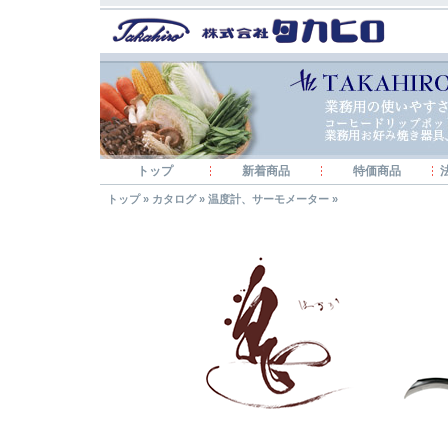
トップ
新着商品
特価商品
トップ
»
カタログ
»
温度計、サーモメーター
»