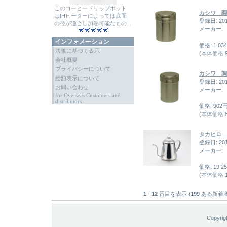
このコーヒードリップポット
カシワ 調
はIHヒーターによっては底面
登録日: 20
の径が適合し加熱可能なもの ..
メーカー:
インフォメーション
価格: 1,03
法規に基づく表示
(
本体価格
会社概要
プライバシーについて
カシワ 調
総額表示について
登録日: 20
お問い合わせ
メーカー:
for Overseas Customers and
distributors
価格: 902
(
本体価格
タカヒロ 
登録日: 20
メーカー:
価格: 19,2
(
本体価格
1
1
-
12
番目を表示 (
199
ある新着商
Copyrig