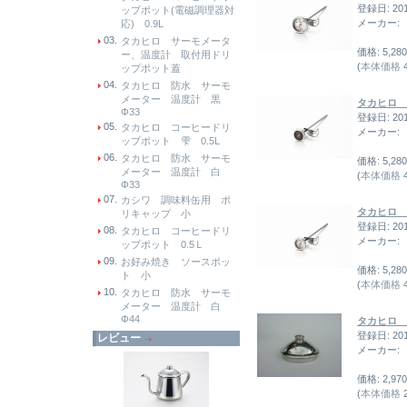
登録日: 20
ップポット(電磁調理器対
メーカー:
応) 0.9L
03.
タカヒロ サーモメータ
価格: 5,28
ー、温度計 取付用ドリ
(
本体価格
4
ップポット蓋
04.
タカヒロ 防水 サーモ
メーター 温度計 黒
タカヒロ 
Φ33
登録日: 20
05.
タカヒロ コーヒードリ
メーカー:
ップポット 雫 0.5L
06.
タカヒロ 防水 サーモ
価格: 5,28
メーター 温度計 白
(
本体価格
4
Φ33
07.
カシワ 調味料缶用 ポ
タカヒロ 
リキャップ 小
登録日: 20
08.
タカヒロ コーヒードリ
メーカー:
ップポット 0.5Ｌ
09.
お好み焼き ソースポッ
価格: 5,28
ト 小
(
本体価格
4
10.
タカヒロ 防水 サーモ
メーター 温度計 白
Φ44
タカヒロ 
登録日: 20
レビュー
メーカー:
価格: 2,97
(
本体価格
2