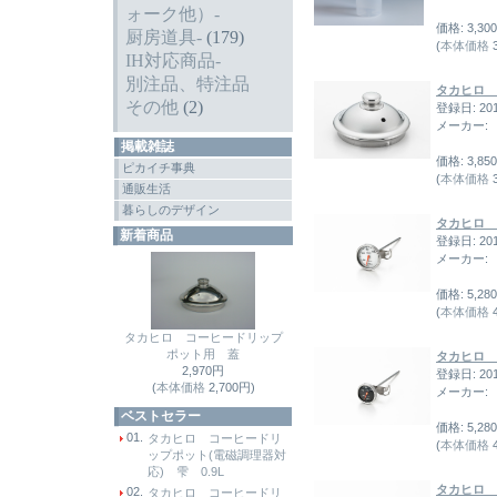
ォーク他）-
価格: 3,30
厨房道具-
(179)
(
本体価格
3
IH対応商品-
別注品、特注品
タカヒロ 
その他
(2)
登録日: 20
メーカー:
掲載雑誌
価格: 3,85
ピカイチ事典
(
本体価格
3
通販生活
暮らしのデザイン
タカヒロ 
新着商品
登録日: 20
メーカー:
価格: 5,28
(
本体価格
4
タカヒロ コーヒードリップ
ポット用 蓋
タカヒロ 
2,970円
登録日: 20
(
本体価格
2,700円)
メーカー:
ベストセラー
価格: 5,28
01.
タカヒロ コーヒードリ
(
本体価格
4
ップポット(電磁調理器対
応) 雫 0.9L
タカヒロ 
02.
タカヒロ コーヒードリ