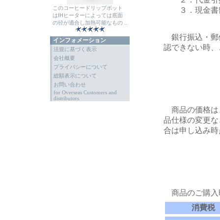
このコーヒードリップポット
３．現金書留
はIHヒーターによっては底面
の径が適合し加熱可能なもの ..
銀行振込・郵
インフォメーション
認できない時、
法規に基づく表示
会社概要
プライバシーについて
総額表示について
お問い合わせ
for Overseas Customers and
distributors
商品の価格は
品仕様の変更な
合は申し込み時
商品のご購入
消費税