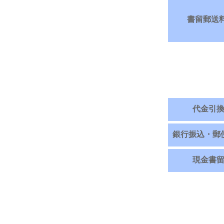
書留郵送
代金引
銀行振込・郵
現金書