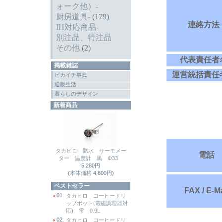
ォーク他）-
厨房道具-
(179)
連絡方法
IH対応商品-
別注品、特注品
その他
(2)
代表責任者
掲載雑誌
運営統括責任
ピカイチ事典
通販生活
暮らしのデザイン
新着商品
タカヒロ 防水 サーモメー
電話
ター 温度計 黒 Φ33
5,280円
(
本体価格
4,800円)
ベストセラー
FAX / E-Ma
01.
タカヒロ コーヒードリ
ップポット(電磁調理器対
応) 雫 0.9L
02.
タカヒロ コーヒードリ