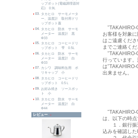
ップポット(電磁調理器対
応) 0.9L
03.
タカヒロ サーモメータ
ー、温度計 取付用ドリ
ップポット蓋
"TAKAHIR
04.
タカヒロ 防水 サーモ
お客様を対象に
メーター 温度計 黒
Φ33
はご遠慮くださ
05.
タカヒロ コーヒードリ
までご連絡くだ
ップポット 雫 0.5L
"TAKAHIR
06.
タカヒロ 防水 サーモ
メーター 温度計 白
行っています。
Φ33
は"TAKAHI
07.
カシワ 調味料缶用 ポ
出来ません。
リキャップ 小
08.
タカヒロ コーヒードリ
ップポット 0.5Ｌ
09.
お好み焼き ソースポッ
ト 小
10.
タカヒロ 防水 サーモ
メーター 温度計 白
Φ44
"TAKAHIR
レビュー
は、以下の時点
１．銀行振込
込みを確認した
２．代金引換