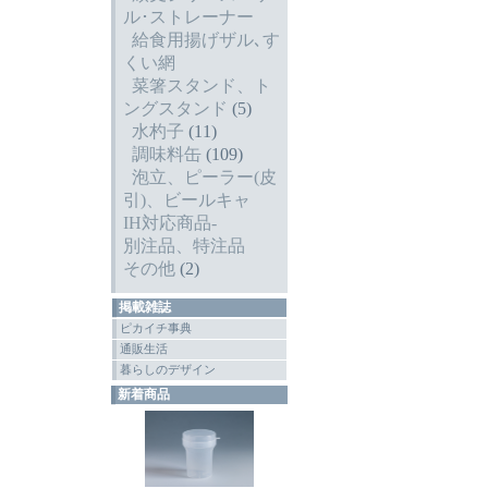
ル･ストレーナー
給食用揚げザル､す
くい網
菜箸スタンド、ト
ングスタンド
(5)
水杓子
(11)
調味料缶
(109)
泡立、ピーラー(皮
引)、ビールキャ
IH対応商品-
別注品、特注品
その他
(2)
掲載雑誌
ピカイチ事典
通販生活
暮らしのデザイン
新着商品