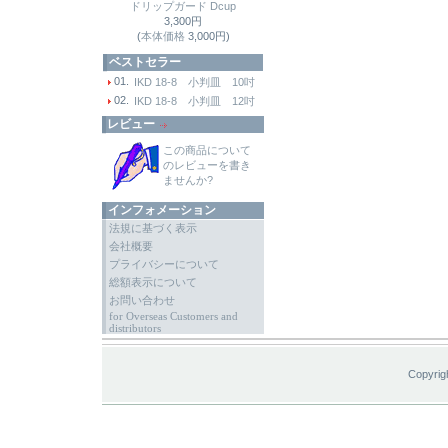
ドリップガード Dcup
3,300円
(
本体価格
3,000円)
ベストセラー
01.
IKD 18-8 小判皿 10吋
02.
IKD 18-8 小判皿 12吋
レビュー
この商品について
のレビューを書き
ませんか?
インフォメーション
法規に基づく表示
会社概要
プライバシーについて
総額表示について
お問い合わせ
for Overseas Customers and
distributors
Copyrig