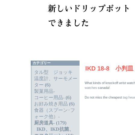
カテゴリー
IKD 18-8 小判
タル型 ジョッキ
温度計、サーモメー
What kinds of knockoff wrist wa
ター
(6)
watches
canada!
製菓用品-
コーヒー用品-
(6)
Do not miss the cheapest
tag heue
お好み焼き用品
(6)
食器（スプーン･フ
ォーク他）-
厨房道具
-
(179)
IKD、IKD抗菌、