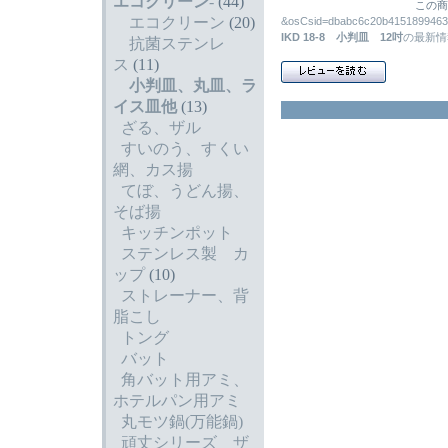
エコクリーン
-
(44)
この商
エコクリーン
(20)
&osCsid=dbabc6c20b41518
IKD 18-8 小判皿 12吋
の最新情
抗菌ステンレ
ス
(11)
小判皿、丸皿、ラ
イス皿他
(13)
ざる、ザル
すいのう、すくい
網、カス揚
てぼ、うどん揚、
そば揚
キッチンポット
ステンレス製 カ
ップ
(10)
ストレーナー、背
脂こし
トング
バット
角バット用アミ、
ホテルパン用アミ
丸モツ鍋(万能鍋)
頑丈シリーズ ザ