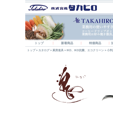
トップ
新着商品
特価商品
トップ
»
カタログ
»
厨房道具
»
IKD、IKD抗菌、エコクリーン
»
小判